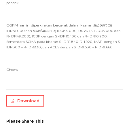
pendek.
GGRM hari ini diperkirakan bergerak dalam kisaran 𝘴𝘶𝘱𝘱𝘰𝘳𝘵 (S)
IDR81.000 dan 𝘳𝘦𝘴𝘪𝘴𝘵𝘢𝘯𝘤𝘦 (R) IDR84.000, UNVR (S-IDR48.000 dan
R-IDR49.200), ICBP dengan S -IDR10.100 dan R-IDR10.900.
Sementara SCMA pada kisaran S IDR1.840-R-1.920, MAPI dengan S
IDR800 – R-IDR830, dan ACES dengan S IDR1.580 – RIDR1.660.
Cheers,
Download
Please Share This