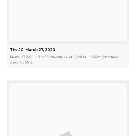
The JCI March 27, 2020
Mᴀʀᴄʜ 27, 2020 * Tʜᴇ JCI ᴛʀᴀᴅɪɴɢ ʀᴀɴɢᴇ: 4,240ᴘᴛ - 4,500ᴘᴛ (Yᴇsᴛᴇʀᴅᴀʏ
ᴄʟᴏsᴇ: 4,339ᴘᴛ)…