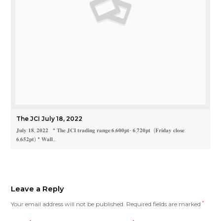
The JCI July 18, 2022
𝐉𝐮𝐥𝐲 𝟏𝟖, 𝟐𝟎𝟐𝟐 * 𝐓𝐡𝐞 𝐉𝐂𝐈 𝐭𝐫𝐚𝐝𝐢𝐧𝐠 𝐫𝐚𝐧𝐠𝐞:𝟔,𝟔𝟎𝟎𝐩𝐭- 𝟔,𝟕𝟐𝟎𝐩𝐭 (𝐅𝐫𝐢𝐝𝐚𝐲 𝐜𝐥𝐨𝐬𝐞:
𝟔,𝟔𝟓𝟐𝐩𝐭) * 𝐖𝐚𝐥𝐥…
Leave a Reply
Your email address will not be published.
Required fields are marked
*