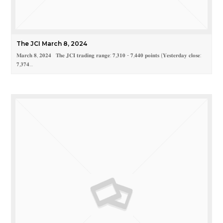
The JCI March 8, 2024
𝐌𝐚𝐫𝐜𝐡 𝟖, 𝟐𝟎𝟐𝟒 𝐓𝐡𝐞 𝐉𝐂𝐈 𝐭𝐫𝐚𝐝𝐢𝐧𝐠 𝐫𝐚𝐧𝐠𝐞: 𝟕,𝟑𝟏𝟎 - 𝟕,𝟒𝟒𝟎 𝐩𝐨𝐢𝐧𝐭𝐬 (𝐘𝐞𝐬𝐭𝐞𝐫𝐝𝐚𝐲 𝐜𝐥𝐨𝐬𝐞:
𝟕,𝟑𝟕𝟒…