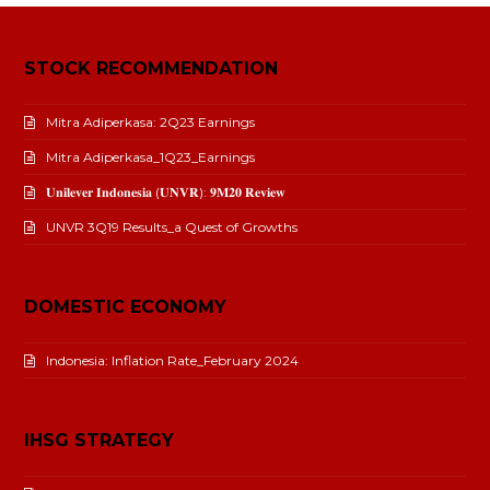
STOCK RECOMMENDATION
Mitra Adiperkasa: 2Q23 Earnings
Mitra Adiperkasa_1Q23_Earnings
𝐔𝐧𝐢𝐥𝐞𝐯𝐞𝐫 𝐈𝐧𝐝𝐨𝐧𝐞𝐬𝐢𝐚 (𝐔𝐍𝐕𝐑): 𝟗𝐌𝟐𝟎 𝐑𝐞𝐯𝐢𝐞𝐰
UNVR 3Q19 Results_a Quest of Growths
DOMESTIC ECONOMY
Indonesia: Inflation Rate_February 2024
IHSG STRATEGY