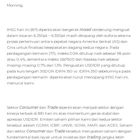
Morning,
IHSG hari ini (8/1) diperkirakan bergerak 𝘮𝘪𝘹𝘦𝘥 cenderung menguat
dalam kisaran 6.250pt – 6.350pt masih ditopang oleh euforia selama
proses pertemuan antara pejabat negara Amerika Serikat (AS) dan
Cina untuk finalisasi kesepakatan dagang kedua negara. Pada
perdagangan kemarin (7/1), indeks DJIA ditutup naik sebesar 98 poin
atau 0,4%, sementara indeks S&P500 dan Nasdaq naik sebesar
masing-masing 0,7% dan 1,3%. Penguatan USDIDR yang ditutup
pada kurs tengah JISDOR IDR14.150 vs. IDR14.350 sebelumnya pada
perdagangan kemarin diperkirakan turut menopang IHSG hari ini,
menurut kami.
Sektor 𝘊𝘰𝘯𝘴𝘶𝘮𝘦𝘳 dan 𝘛𝘳𝘢𝘥𝘦 diperkirakan menjadi sektor dengan
kinerja terbaik di BEI hari ini atas momentum gerak stabil dan
apresiasi USDIDR. Emiten saham pilihan kami dari kedua sektor
tersebut adalah GGRM, ICBP, UNVR, SCMA, MAPI, dan ACES. Saham
dari sektor 𝘊𝘰𝘯𝘴𝘶𝘮𝘦𝘳 dan 𝘛𝘳𝘢𝘥𝘦 tersebut merupakan saham dengan
fundamental baik layak untuk investasi dan 𝘵𝘳𝘢𝘥𝘪𝘯𝘨 jangka lebih